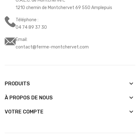
G.A.E.C. de Montchervet,
1210 chemin de Montchervet 69 550 Amplepuis
Téléphone :
04 74 89 37 30
Email:
contact@ferme-montchervet.com
keyboard_arrow_down
PRODUITS
keyboard_arrow_down
À PROPOS DE NOUS

VOTRE COMPTE