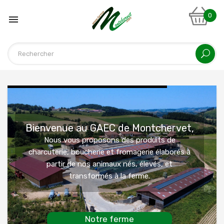
0

Bienvenue au GAEC de Montchervet,
Nous vous proposons des produits de
charcuterie, boucherie et fromagerie élaborés à
partir de nos animaux nés, élevés, et
transformés à la ferme.
Notre ferme