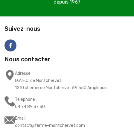
depuis 1967
C
Suivez-nous
Nous contacter
Adresse:
G.A.E.C. de Montchervet,
1210 chemin de Montchervet 69 550 Amplepuis
Téléphone :
04 74 89 37 30
Email:
contact@ferme-montchervet.com