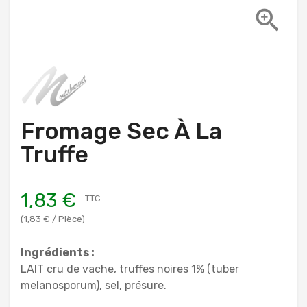

Fromage Sec À La
Truffe
1,83 €
TTC
(1,83 € / Pièce)
Ingrédients :
LAIT cru de vache, truffes noires 1% (tuber
melanosporum), sel, présure.