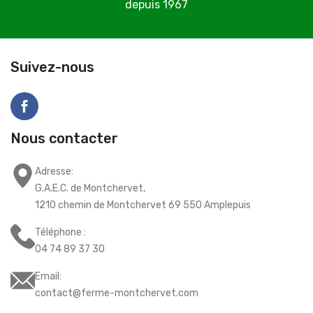
depuis 1967
C
Suivez-nous
Nous contacter
Adresse:
G.A.E.C. de Montchervet,
1210 chemin de Montchervet 69 550 Amplepuis
Téléphone :
04 74 89 37 30
Email:
contact@ferme-montchervet.com