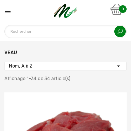
0

VEAU

Nom, A à Z
Affichage 1-34 de 34 article(s)