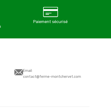
Paiement sécurisé
Éleveurs pro
n
depuis 
Email:
contact@ferme-montchervet.com