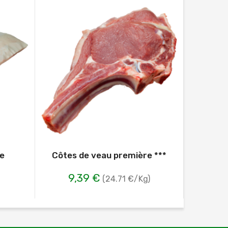
ée
Côtes de veau première ***
Co
9,39 €
81
(24.71 €/Kg)