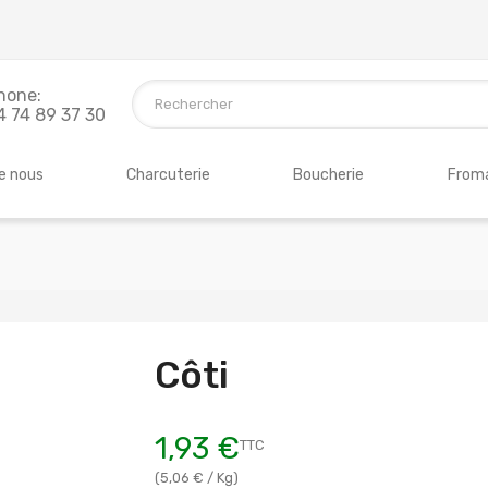
hone:
4 74 89 37 30
e nous
Charcuterie
Boucherie
Froma
Côti
1,93 €
TTC
(5,06 € / Kg)