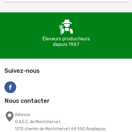
Éleveurs producteurs
depuis 1967
C
Suivez-nous
Nous contacter
Adresse:
G.A.E.C. de Montchervet,
1210 chemin de Montchervet 69 550 Amplepuis