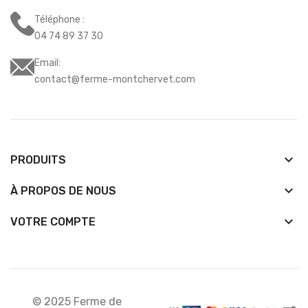
Téléphone :
04 74 89 37 30
Email:
contact@ferme-montchervet.com
keyboard_arrow_down
PRODUITS
keyboard_arrow_down
À PROPOS DE NOUS

VOTRE COMPTE
© 2025 Ferme de