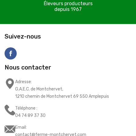
Éleveurs producteurs
depuis 1967
C
Suivez-nous
Nous contacter
Adresse:
G.A.E.C. de Montchervet,
1210 chemin de Montchervet 69 550 Amplepuis
Téléphone :
04 74 89 37 30
Email:
contact@ferme-montchervet.com