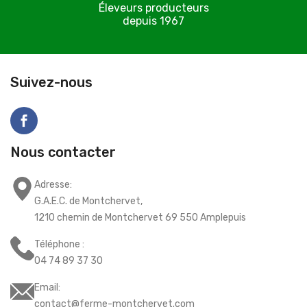
Éleveurs producteurs
depuis 1967
C
Suivez-nous
Nous contacter
Adresse:
G.A.E.C. de Montchervet,
1210 chemin de Montchervet 69 550 Amplepuis
Téléphone :
04 74 89 37 30
Email:
contact@ferme-montchervet.com