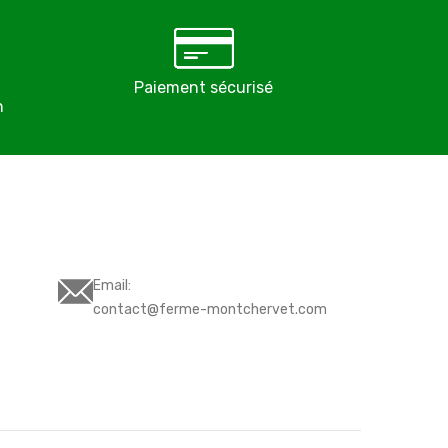
Paiement sécurisé
Éleveurs pro
n
depuis 
Email:
contact@ferme-montchervet.com