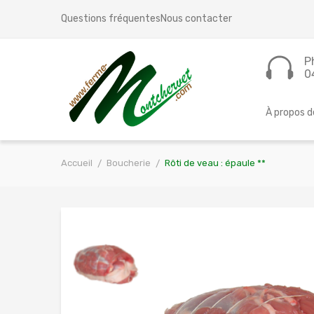
Questions fréquentes
Nous contacter
P
0
À propos d
Accueil
Boucherie
Rôti de veau : épaule **