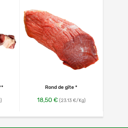
**
Rond de gîte *
Colis S
18,50 €
57
)
(23.13 €/Kg)