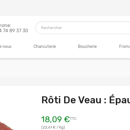
hone:
4 74 89 37 30
e nous
Charcuterie
Boucherie
Froma
Rôti De Veau : Épau
18,09 €
TTC
(22,61 € / Kg)