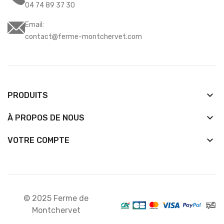
04 74 89 37 30
Email:
contact@ferme-montchervet.com
keyboard_arrow_down
PRODUITS
keyboard_arrow_down
À PROPOS DE NOUS

VOTRE COMPTE
© 2025 Ferme de
Montchervet