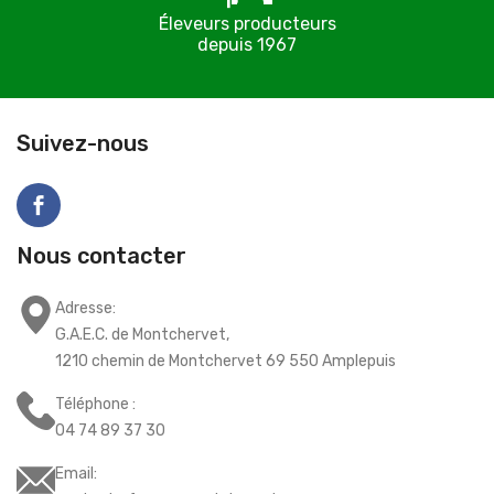
Éleveurs producteurs
depuis 1967
C
Suivez-nous
Nous contacter
Adresse:
G.A.E.C. de Montchervet,
1210 chemin de Montchervet 69 550 Amplepuis
Téléphone :
04 74 89 37 30
Email: