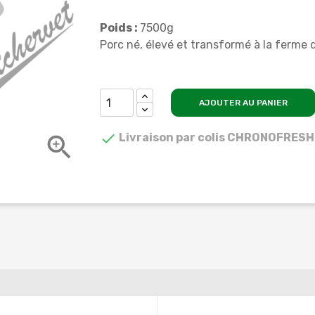
Poids :
7500g
Porc né, élevé et transformé à la ferme
AJOUTER AU PANIER

Livraison par colis CHRONOFRESH
