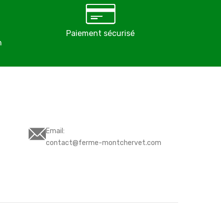
Paiement sécurisé
Éleveurs pro
n
depuis 
Email:
contact@ferme-montchervet.com