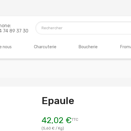
hone:
4 74 89 37 30
e nous
Charcuterie
Boucherie
Froma
Epaule
42,02 €
TTC
(5,60 € / Kg)