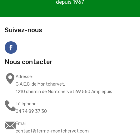
depuis 1967
C
Suivez-nous
Nous contacter
Adresse:
G.A.E.C. de Montchervet,
1210 chemin de Montchervet 69 550 Amplepuis
Téléphone :
04 74 89 37 30
Email:
contact@ferme-montchervet.com