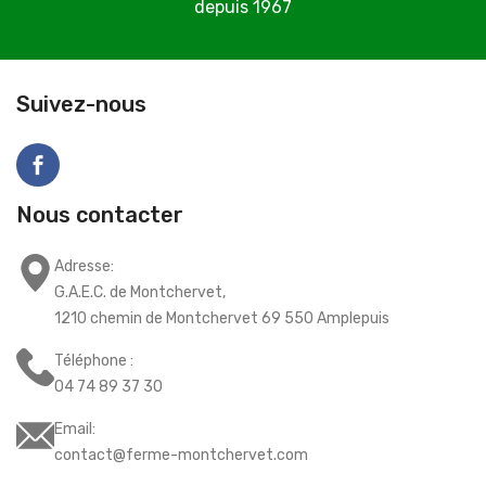
depuis 1967
C
Suivez-nous
Nous contacter
Adresse:
G.A.E.C. de Montchervet,
1210 chemin de Montchervet 69 550 Amplepuis
Téléphone :
04 74 89 37 30
Email:
contact@ferme-montchervet.com