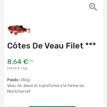

Côtes De Veau Filet ***
8,64 €
TTC
(24,69 € / Kg)
Poids :
350g
Veau né, élevé et transformé à la ferme de
Montchervet.