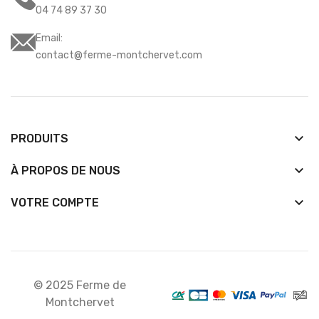
04 74 89 37 30
Email:
contact@ferme-montchervet.com
keyboard_arrow_down
PRODUITS
keyboard_arrow_down
À PROPOS DE NOUS

VOTRE COMPTE
© 2025 Ferme de
Montchervet