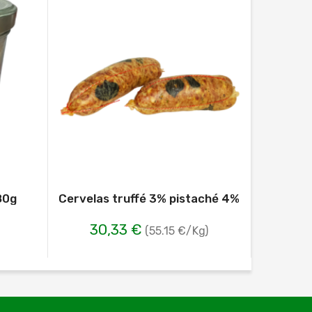
80g
Cervelas truffé 3% pistaché 4%
Vol
30,33 €
8
(55.15 €/Kg)