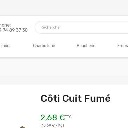
hone:
4 74 89 37 30
e nous
Charcuterie
Boucherie
Froma
Côti Cuit Fumé
2,68 €
TTC
(10,69 € / Kg)