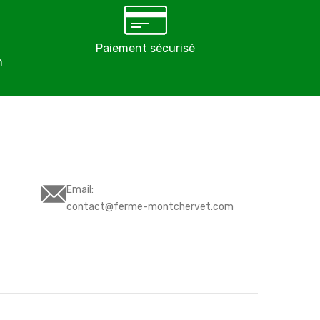
Paiement sécurisé
Éleveurs pro
n
depuis 
Email:
contact@ferme-montchervet.com