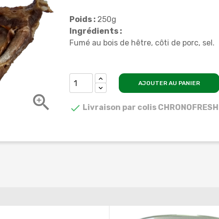
Poids :
250g
Ingrédients :
Fumé au bois de hêtre, côti de porc, sel.
AJOUTER AU PANIER


Livraison par colis CHRONOFRESH