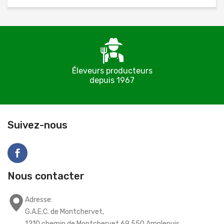
Éleveurs producteurs
depuis 1967
C
Suivez-nous
Nous contacter
Adresse:
G.A.E.C. de Montchervet,
1210 chemin de Montchervet 69 550 Amplepuis