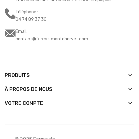
Téléphone :
04 74 89 37 30
Email:
contact@ferme-montchervet.com
keyboard_arrow_down
PRODUITS
keyboard_arrow_down
À PROPOS DE NOUS

VOTRE COMPTE