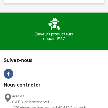
Éleveurs producteurs
depuis 1967
C
Suivez-nous
Nous contacter
Adresse:
G.A.E.C. de Montchervet,
1210 chemin de Montchervet 69 550 Amplepuis