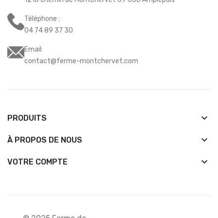
Téléphone :
04 74 89 37 30
Email:
contact@ferme-montchervet.com
keyboard_arrow_down
PRODUITS
keyboard_arrow_down
À PROPOS DE NOUS

VOTRE COMPTE