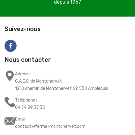
depuis 1967
C
Suivez-nous
Nous contacter
Adresse:
G.A.E.C. de Montchervet,
1210 chemin de Montchervet 69 550 Amplepuis
Téléphone :
04 74 89 37 30
Email:
contact@ferme-montchervet.com