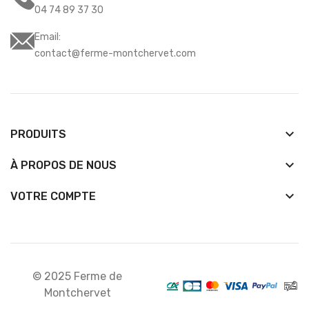
04 74 89 37 30
Email:
contact@ferme-montchervet.com
keyboard_arrow_down
PRODUITS
keyboard_arrow_down
À PROPOS DE NOUS

VOTRE COMPTE
© 2025 Ferme de
Montchervet