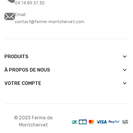
04 74 89 37 30
Email:
contact@ferme-montchervet.com
keyboard_arrow_down
PRODUITS
keyboard_arrow_down
À PROPOS DE NOUS

VOTRE COMPTE
© 2025 Ferme de
Montchervet