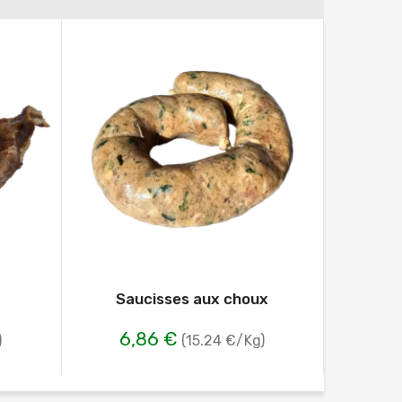
Saucisses aux choux
Cervel
6,86 €
)
(15.24 €/Kg)
39