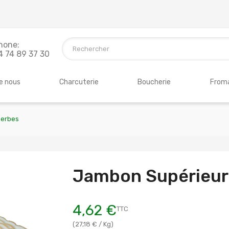
hone:
4 74 89 37 30
e nous
Charcuterie
Boucherie
Froma
herbes
Jambon Supérieur
4,62 €
TTC
(27,18 € / Kg)