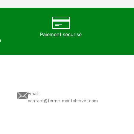
Paiement sécurisé
Éleveurs pro
n
depuis 
Email:
contact@ferme-montchervet.com