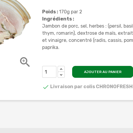
Poids :
170g par 2
Ingrédients :
Jambon de porc, sel, herbes : (persil, basil
thym, romarin), dextrose de maïs, extrait
et vinaigre, concentré (radis, cassis, po
paprika.

AJOUTER AU PANIER

Livraison par colis CHRONOFRESH