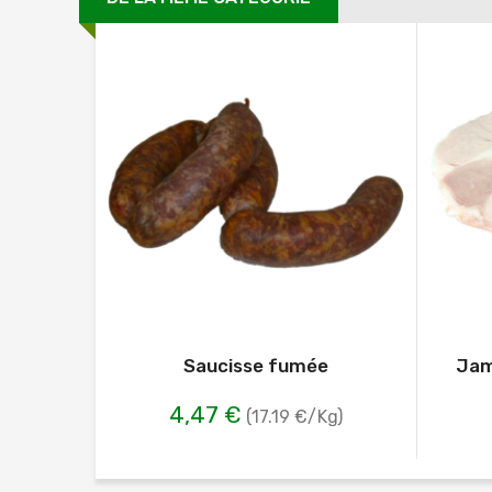
Saucisse fumée
Jam
4,47 €
(17.19 €/Kg)