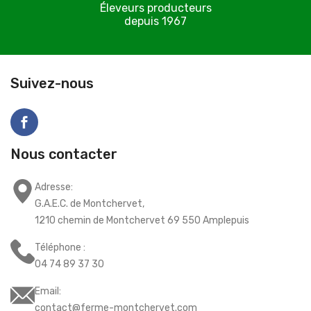
Éleveurs producteurs
depuis 1967
C
Suivez-nous
Nous contacter
Adresse:
G.A.E.C. de Montchervet,
1210 chemin de Montchervet 69 550 Amplepuis
Téléphone :
04 74 89 37 30
Email:
contact@ferme-montchervet.com