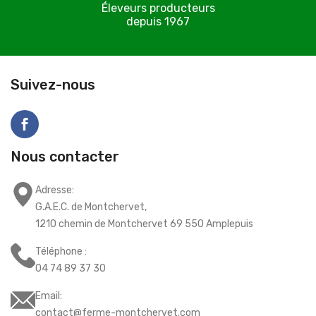
Éleveurs producteurs
depuis 1967
C
Suivez-nous
Nous contacter
Adresse:
G.A.E.C. de Montchervet,
1210 chemin de Montchervet 69 550 Amplepuis
Téléphone :
04 74 89 37 30
Email:
contact@ferme-montchervet.com