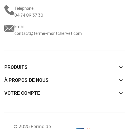
Téléphone :
04 74 89 37 30
Email:
contact@ferme-montchervet.com
keyboard_arrow_down
PRODUITS
keyboard_arrow_down
À PROPOS DE NOUS

VOTRE COMPTE
© 2025 Ferme de