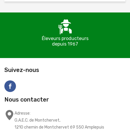
Éleveurs producteurs
depuis 1967
C
Suivez-nous
Nous contacter
Adresse:
G.A.E.C. de Montchervet,
1210 chemin de Montchervet 69 550 Amplepuis