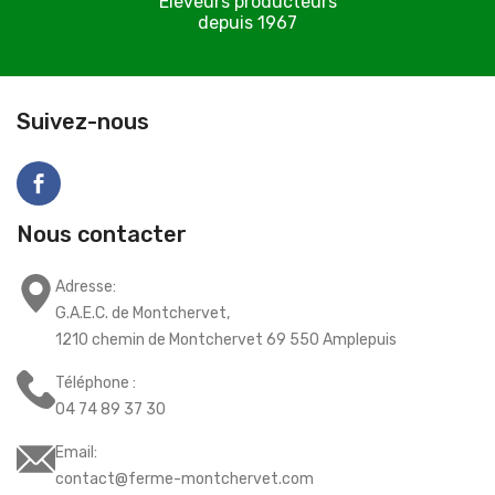
Éleveurs producteurs
depuis 1967
C
Suivez-nous
Nous contacter
Adresse:
G.A.E.C. de Montchervet,
1210 chemin de Montchervet 69 550 Amplepuis
Téléphone :
04 74 89 37 30
Email:
contact@ferme-montchervet.com