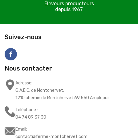
Éleveurs producteurs
depuis 1967
C
Suivez-nous
Nous contacter
Adresse:
G.A.E.C. de Montchervet,
1210 chemin de Montchervet 69 550 Amplepuis
Téléphone :
04 74 89 37 30
Email:
contact@ferme-montchervet.com