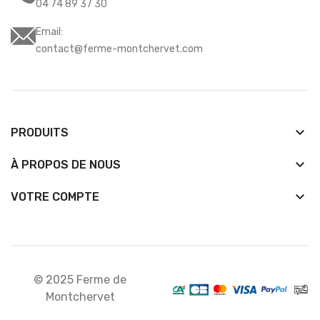
04 74 89 37 30
Email:
contact@ferme-montchervet.com
keyboard_arrow_down
PRODUITS
keyboard_arrow_down
À PROPOS DE NOUS

VOTRE COMPTE
© 2025 Ferme de
Montchervet