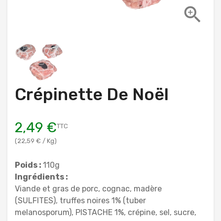

Crépinette De Noël
2,49 €
TTC
(22,59 € / Kg)
Poids :
110g
Ingrédients :
Viande et gras de porc, cognac, madère
(SULFITES), truffes noires 1% (tuber
melanosporum), PISTACHE 1%, crépine, sel, sucre,